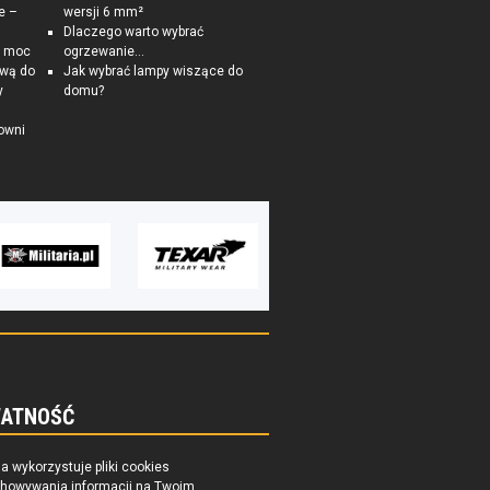
e –
wersji 6 mm²
Dlaczego warto wybrać
a moc
ogrzewanie...
ową do
Jak wybrać lampy wiszące do
y
domu?
owni
ATNOŚĆ
na wykorzystuje pliki cookies
chowywania informacji na Twoim