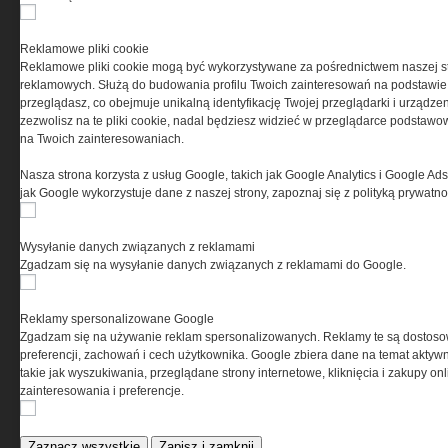
i wyposażeniu jednostek specjalnych w k
i na świecie.
Reklamowe pliki cookie
Reklamowe pliki cookie mogą być wykorzystywane za pośrednictwem naszej s
reklamowych. Służą do budowania profilu Twoich zainteresowań na podstawie i
przeglądasz, co obejmuje unikalną identyfikację Twojej przeglądarki i urządze
zezwolisz na te pliki cookie, nadal będziesz widzieć w przeglądarce podstawow
na Twoich zainteresowaniach.
Nasza strona korzysta z usług Google, takich jak Google Analytics i Google Ads
jak Google wykorzystuje dane z naszej strony, zapoznaj się z polityką prywatn
Wysyłanie danych związanych z reklamami
Zgadzam się na wysyłanie danych związanych z reklamami do Google.
Reklamy spersonalizowane Google
Zgadzam się na używanie reklam spersonalizowanych. Reklamy te są dostos
preferencji, zachowań i cech użytkownika. Google zbiera dane na temat aktywn
Copyright © 2004-2019 Grupa MEDIUM Spółka z
takie jak wyszukiwania, przeglądane strony internetowe, kliknięcia i zakupy onl
zastrzeżone. Jakiekolwiek dalsze rozpowszech
zainteresowania i preferencje.
Zaznacz wszystkie
Zapisz i zamknij