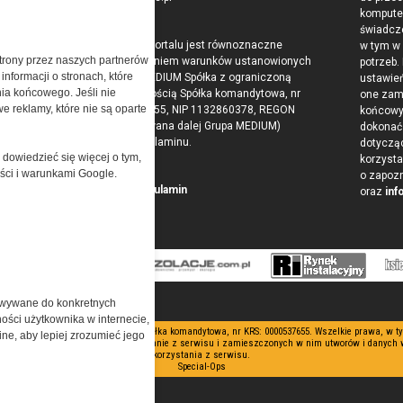
raju
komputer
świadcz
Korzystanie z portalu jest równoznaczne
w tym w
trony przez naszych partnerów
z zaakceptowaniem warunków ustanowionych
potrzeb.
nformacji o stronach, które
przez Grupa MEDIUM Spółka z ograniczoną
ustawie
nia końcowego. Jeśli nie
odpowiedzialnością Spółka komandytowa, nr
one zam
e reklamy, które nie są oparte
KRS: 0000537655, NIP 1132860378, REGON
końcow
146393437 (zwana dalej Grupa MEDIUM)
dokonać 
w postaci Regulaminu.
dotyczą
 dowiedzieć się więcej o tym,
korzysta
ości i warunkami Google.
o zapoz
Przeczytaj regulamin
oraz
inf
owywane do konkretnych
ości użytkownika w internecie,
 ograniczoną odpowiedzialnością Spółka komandytowa, nr KRS: 0000537655. Wszelkie prawa, w 
ine, aby lepiej zrozumieć jego
nianie artykułów zabronione. Korzystanie z serwisu i zamieszczonych w nim utworów i danych
korzystania z serwisu.
Special-Ops