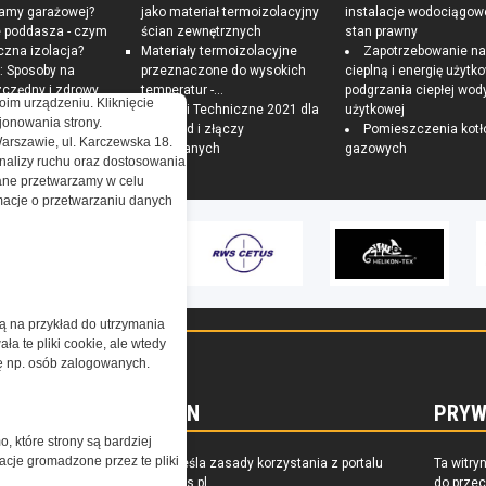
ramy garażowej?
jako materiał termoizolacyjny
instalacje wodociągow
e poddasza - czym
ścian zewnętrznych
stan prawny
czna izolacja?
Materiały termoizolacyjne
Zapotrzebowanie n
 Sposoby na
przeznaczone do wysokich
cieplną i energię użytk
czędny i zdrowy
temperatur -...
podgrzania ciepłej wod
oim urządzeniu. Kliknięcie
Warunki Techniczne 2021 dla
użytkowej
onowania strony.
przegród i złączy
Pomieszczenia kotł
Warszawie, ul. Karczewska 18.
budowlanych
gazowych
nalizy ruchu oraz dostosowania
ne przetwarzamy w celu
ormacje o przetwarzaniu danych
żą na przykład do utrzymania
a te pliki cookie, ale wtedy
cję np. osób zalogowanych.
REGULAMIN
PRYW
o, które strony są bardziej
acje gromadzone przez te pliki
zkoleniu,
Regulamin określa zasady korzystania z portalu
Ta witry
owaniu
www.special-ops.pl
do prze