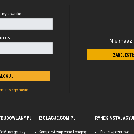
użytkownika
Hasło
Nie masz 
ZAREJESTR
tam mojego hasła
TBUDOWLANY.PL
IZOLACJE.COM.PL
RYNEKINSTALACYJ
ócić uwagę przy
Kompozyt wapienno-konopny
Przeciwpożarowe