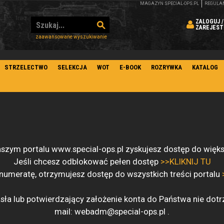
MAGAZYN SPECIAL-OPS.PL
REGULA
ZALOGUJ /
ZAREJEST
zaawansowane wyszukiwanie
STRZELECTWO
SELEKCJA
WOT
E-BOOK
ROZRYWKA
KATALOG
naszym portalu www.special-ops.pl zyskujesz dostęp do większ
Jeśli chcesz odblokować pełen dostęp
>>KLIKNIJ TU
numeratę, otrzymujesz dostęp do wszystkich treści portalu
hasła lub potwierdzający założenie konta do Państwa nie dotr
mail:
webadm@special-ops.pl
.