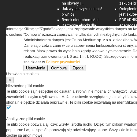
na skwery i...
zakupie b
Jak wygłuszyć i ocieplić
Ociepleni
piwnicę
jest skute
Rynek nieruchomości
PORADNIK:
Darmowe ebooki dla
energoosz
Informacja
Klikacjąc "Zgoda" akceptujesz zapisywanie wszystkich danych na tw
zarządców nieruchomości
dom
o cookies
"Odmowa" oznacza zapisywanie tylko danych niezbędnych do funkcj
Administratorem danych jest Grupa Medium sp. z o.o. z siedzibą w 
Dane są przetwarzane w celu zapewnienia funkcjonalności strony, a
reklam. Masz prawo do wycofania zgody w dowolnym momencie. Da
realizxacji zamówienia (art. 6 ust. 1 lit. b RODO). Szczegółowe inf
znajdziesz w
Polityce prywatności
Ustawienia
Odmowa
Zgoda
Ustawienia cookies
×
Niezbędne pliki cookie
Te pliki cookie są niezbędne do działania strony i nie można ich wyłączyć. Słu
zawartości koszyka użytkownika. Możesz ustawić przeglądarkę tak, aby blokował
strona nie będzie działała poprawnie. Te pliki cookie pozwalają na identyfika
O NAS
Analityczne pliki cookie
Te pliki cookie pozwalają liczyć wizyty i źródła ruchu. Dzięki tym plikom wiadom
popularne i w jaki sposób poruszają się odwiedzający stronę. Wszystkie inform
Codzienne źródło informacji o taktyce, s
cookie są anonimowe.
misjach bojowych, uzbrojeniu, umundur