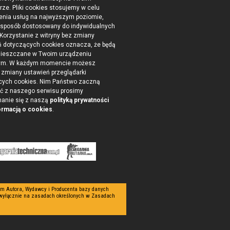
ze. Pliki cookies stosujemy w celu
enia usług na najwyższym poziomie,
 sposób dostosowany do indywidualnych
 Korzystanie z witryny bez zmiany
ń dotyczących cookies oznacza, że będą
ieszczane w Twoim urządzeniu
ym. W każdym momencie możesz
zmiany ustawień przeglądarki
cych cookies. Nim Państwo zaczną
ć z naszego serwisu prosimy
nanie się z naszą
polityką prywatności
ormacją o cookies
.
tym Autora, Wydawcy i Producenta bazy danych
 wyłącznie na zasadach określonych w Zasadach