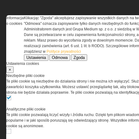
Informacja
Klikacjąc "Zgoda" akceptujesz zapisywanie wszystkich danych na tw
o cookies
"Odmowa" oznacza zapisywanie tylko danych niezbędnych do funkcj
REGULAMIN
Administratorem danych jest Grupa Medium sp. z o.o. z siedzibą w 
Dane są przetwarzane w celu zapewnienia funkcjonalności strony, a
Regulamin określa zasady korzystania z portalu
reklam. Masz prawo do wycofania zgody w dowolnym momencie. Da
www.special-ops.pl
realizxacji zamówienia (art. 6 ust. 1 lit. b RODO). Szczegółowe inf
znajdziesz w
Polityce prywatności
Ustawienia
Odmowa
Zgoda
Korzystanie z portalu jest równoznaczne
Ustawienia cookies
z zaakceptowaniem warunków ustanowionych
×
przez Grupa MEDIUM Spółka z ograniczoną
Niezbędne pliki cookie
odpowiedzialnością Spółka komandytowa, nr KRS:
Te pliki cookie są niezbędne do działania strony i nie można ich wyłączyć. Słu
0000537655, NIP 1132860378, REGON 146393437
zawartości koszyka użytkownika. Możesz ustawić przeglądarkę tak, aby blokował
(zwana dalej Grupa MEDIUM) w postaci Regulaminu.
strona nie będzie działała poprawnie. Te pliki cookie pozwalają na identyfika
Przeczytaj regulamin
Analityczne pliki cookie
Te pliki cookie pozwalają liczyć wizyty i źródła ruchu. Dzięki tym plikom wiadom
popularne i w jaki sposób poruszają się odwiedzający stronę. Wszystkie inform
cookie są anonimowe.
PRYWATNOŚĆ