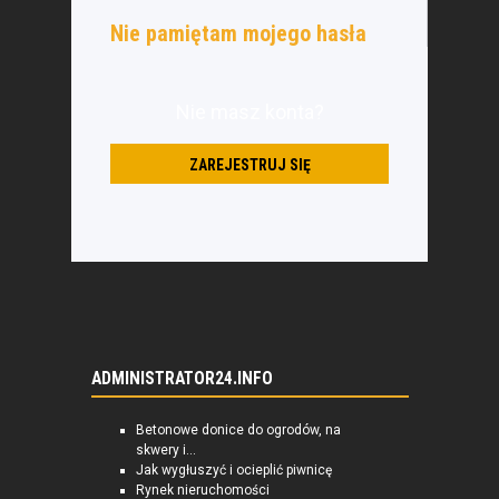
Nie pamiętam mojego hasła
Nie masz konta?
ZAREJESTRUJ SIĘ
ADMINISTRATOR24.INFO
Betonowe donice do ogrodów, na
skwery i...
Jak wygłuszyć i ocieplić piwnicę
Rynek nieruchomości