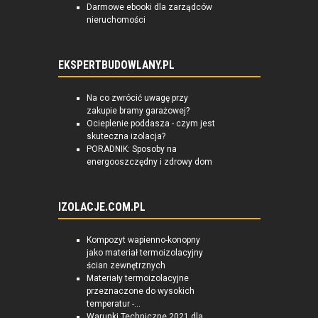
Darmowe ebooki dla zarządców
nieruchomości
EKSPERTBUDOWLANY.PL
Na co zwrócić uwagę przy
zakupie bramy garażowej?
Ocieplenie poddasza - czym jest
skuteczna izolacja?
PORADNIK: Sposoby na
energooszczędny i zdrowy dom
IZOLACJE.COM.PL
Kompozyt wapienno-konopny
jako materiał termoizolacyjny
ścian zewnętrznych
Materiały termoizolacyjne
przeznaczone do wysokich
temperatur -...
Warunki Techniczne 2021 dla