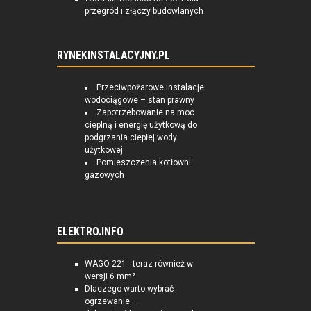
przegród i złączy budowlanych
RYNEKINSTALACYJNY.PL
Przeciwpożarowe instalacje
wodociągowe – stan prawny
Zapotrzebowanie na moc
cieplną i energię użytkową do
podgrzania ciepłej wody
użytkowej
Pomieszczenia kotłowni
gazowych
ELEKTRO.INFO
WAGO 221 - teraz również w
wersji 6 mm²
Dlaczego warto wybrać
ogrzewanie...