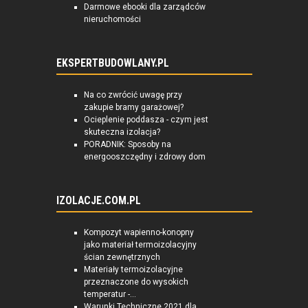
Darmowe ebooki dla zarządców
nieruchomości
EKSPERTBUDOWLANY.PL
Na co zwrócić uwagę przy
zakupie bramy garażowej?
Ocieplenie poddasza - czym jest
skuteczna izolacja?
PORADNIK: Sposoby na
energooszczędny i zdrowy dom
IZOLACJE.COM.PL
Kompozyt wapienno-konopny
jako materiał termoizolacyjny
ścian zewnętrznych
Materiały termoizolacyjne
przeznaczone do wysokich
temperatur -...
Warunki Techniczne 2021 dla