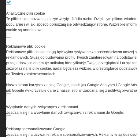
Ta witryna wykorzystuje pliki cookies do przechowywania
Analityczne pliki cookie
informacji na Twoim komputerze. Pliki cookies stosujemy
Te pliki cookie pozwalają liczyć wizyty i źródła ruchu. Dzięki tym plikom wiadom
w celu świadczenia usług na najwyższym poziomie,
popularne i w jaki sposób poruszają się odwiedzający stronę. Wszystkie inform
w tym w sposób dostosowany do indywidualnych potrzeb.
cookie są anonimowe.
Korzystanie z witryny bez zmiany ustawień dotyczących
cookies oznacza, że będą one zamieszczane w Twoim
urządzeniu końcowym. W każdym momencie możesz
Reklamowe pliki cookie
dokonać zmiany ustawień przeglądarki dotyczących
Reklamowe pliki cookie mogą być wykorzystywane za pośrednictwem naszej s
cookies. Nim Państwo zaczną korzystać z naszego
reklamowych. Służą do budowania profilu Twoich zainteresowań na podstawie i
serwisu prosimy o zapoznanie się z naszą
polityką
przeglądasz, co obejmuje unikalną identyfikację Twojej przeglądarki i urządze
prywatności
oraz
informacją o cookies
.
zezwolisz na te pliki cookie, nadal będziesz widzieć w przeglądarce podstawow
na Twoich zainteresowaniach.
Nasza strona korzysta z usług Google, takich jak Google Analytics i Google Ads
jak Google wykorzystuje dane z naszej strony, zapoznaj się z polityką prywatn
Wysyłanie danych związanych z reklamami
Zgadzam się na wysyłanie danych związanych z reklamami do Google.
Copyright © 2004-2019 Grupa MEDIUM Spółka z ograniczoną odpowiedzialnością
Spółka komandytowa, nr KRS: 0000537655. Wszelkie prawa, w tym Autora, Wydawcy i
Producenta bazy danych zastrzeżone. Jakiekolwiek dalsze rozpowszechnianie
artykułów zabronione. Korzystanie z serwisu i zamieszczonych w nim utworów i danych
Reklamy spersonalizowane Google
wyłącznie na zasadach określonych w Zasadach korzystania z serwisu.
Special-Ops
Zgadzam się na używanie reklam spersonalizowanych. Reklamy te są dostos