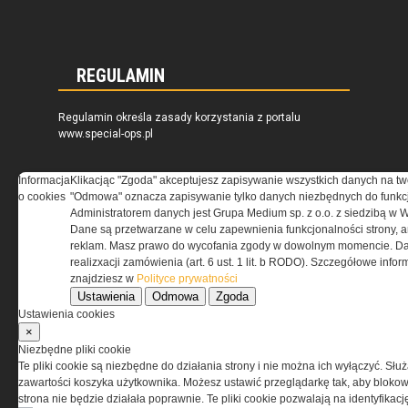
REGULAMIN
Regulamin określa zasady korzystania z portalu
www.special-ops.pl
Informacja
Klikacjąc "Zgoda" akceptujesz zapisywanie wszystkich danych na tw
Korzystanie z portalu jest równoznaczne
o cookies
"Odmowa" oznacza zapisywanie tylko danych niezbędnych do funkcj
z zaakceptowaniem warunków ustanowionych
Administratorem danych jest Grupa Medium sp. z o.o. z siedzibą w 
przez Grupa MEDIUM Spółka z ograniczoną
Dane są przetwarzane w celu zapewnienia funkcjonalności strony, a
odpowiedzialnością Spółka komandytowa, nr KRS:
reklam. Masz prawo do wycofania zgody w dowolnym momencie. Da
0000537655, NIP 1132860378, REGON 146393437
realizxacji zamówienia (art. 6 ust. 1 lit. b RODO). Szczegółowe inf
(zwana dalej Grupa MEDIUM) w postaci Regulaminu.
znajdziesz w
Polityce prywatności
Ustawienia
Odmowa
Zgoda
Przeczytaj regulamin
Ustawienia cookies
×
Niezbędne pliki cookie
Te pliki cookie są niezbędne do działania strony i nie można ich wyłączyć. Słu
zawartości koszyka użytkownika. Możesz ustawić przeglądarkę tak, aby blokował
PRYWATNOŚĆ
strona nie będzie działała poprawnie. Te pliki cookie pozwalają na identyfika