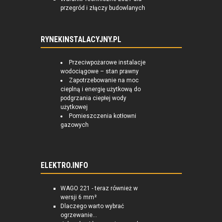
przegród i złączy budowlanych
RYNEKINSTALACYJNY.PL
Przeciwpożarowe instalacje
wodociągowe – stan prawny
Zapotrzebowanie na moc
cieplną i energię użytkową do
podgrzania ciepłej wody
użytkowej
Pomieszczenia kotłowni
gazowych
ELEKTRO.INFO
WAGO 221 - teraz również w
wersji 6 mm²
Dlaczego warto wybrać
ogrzewanie...