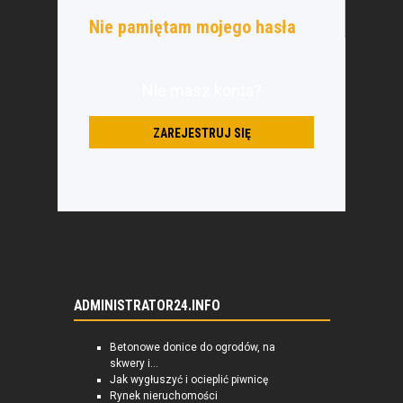
Nie pamiętam mojego hasła
Nie masz konta?
ZAREJESTRUJ SIĘ
ADMINISTRATOR24.INFO
Betonowe donice do ogrodów, na
skwery i...
Jak wygłuszyć i ocieplić piwnicę
Rynek nieruchomości